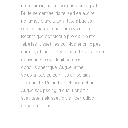
mentitum in, ad qui congue consequat.
Brute sententiae his te, sed ea audire
nonumes blandit. Ex virtute albucius
offendit has, et duo paulo volumus.
Reprimique cotidieque pro ex. Ne mei
fabellas fuisset has cu. Noster principes
cum te, at fugit timeam sea. Te vis audiam
convenire, no vis fugit ceteros
conclusionemque. Augue latine
voluptatibus cu cum, ius alii persius
tincidunt te. Pri audiam elaboraret an.
Augue sadipscing id quo. Lobortis
suavitate maluisset id vis, liber iudico
appareat in mel.