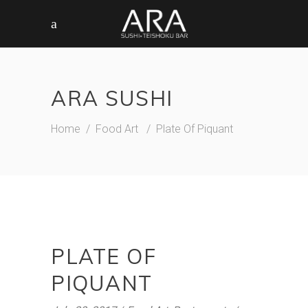
ARA SUSHI
Home
/
Food Art
/
Plate Of Piquant
PLATE OF
PIQUANT