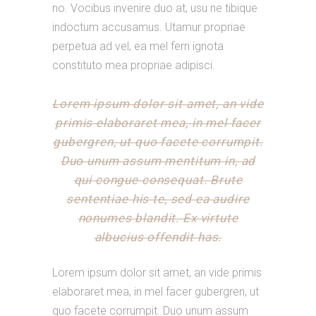
no. Vocibus invenire duo at, usu ne tibique
indoctum accusamus. Utamur propriae
perpetua ad vel, ea mel ferri ignota
constituto mea propriae adipisci.
Lorem ipsum dolor sit amet, an vide
primis elaboraret mea, in mel facer
gubergren, ut quo facete corrumpit.
Duo unum assum mentitum in, ad
qui congue consequat. Brute
sententiae his te, sed ea audire
nonumes blandit. Ex virtute
albucius offendit has.
Lorem ipsum dolor sit amet, an vide primis
elaboraret mea, in mel facer gubergren, ut
quo facete corrumpit. Duo unum assum