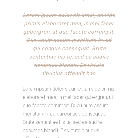
Lorem ipsum dolor sit amet, an vide
primis elaboraret mea, in mel facer
gubergren, ut quo facete corrumpit.
Duo unum assum mentitum in, ad
qui congue consequat. Brute
sententiae his te, sed ea audire
nonumes blandit. Ex virtute
albucius offendit has.
Lorem ipsum dolor sit amet, an vide primis
elaboraret mea, in mel facer gubergren, ut
quo facete corrumpit. Duo unum assum
mentitum in, ad qui congue consequat.
Brute sententiae his te, sed ea audire
nonumes blandit. Ex virtute albucius