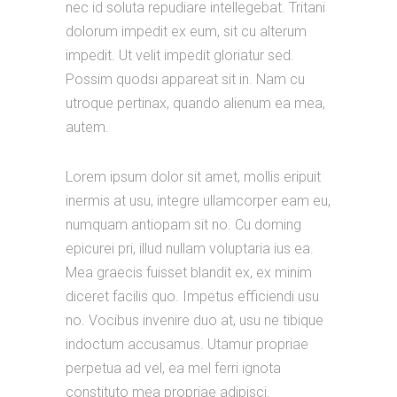
nec id soluta repudiare intellegebat. Tritani
dolorum impedit ex eum, sit cu alterum
impedit. Ut velit impedit gloriatur sed.
Possim quodsi appareat sit in. Nam cu
utroque pertinax, quando alienum ea mea,
autem.
Lorem ipsum dolor sit amet, mollis eripuit
inermis at usu, integre ullamcorper eam eu,
numquam antiopam sit no. Cu doming
epicurei pri, illud nullam voluptaria ius ea.
Mea graecis fuisset blandit ex, ex minim
diceret facilis quo. Impetus efficiendi usu
no. Vocibus invenire duo at, usu ne tibique
indoctum accusamus. Utamur propriae
perpetua ad vel, ea mel ferri ignota
constituto mea propriae adipisci.