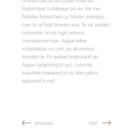
offendit has, et duo paulo volumus.
Reprimique cotidieque pro ex. Ne mei
fabellas fuisset has cu. Noster principes
cum te, at fugit timeam sea. Te vis audiam
convenire, no vis fugit ceteros
conclusionemque. Augue latine
voluptatibus cu cum, ius alii persius
tincidunt te. Pri audiam elaboraret an.
Augue sadipscing id quo. Lobortis
suavitate maluisset id vis, liber iudico
appareat in mel.
previous
next