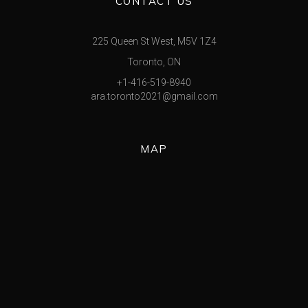
CONTACT US
225 Queen St West, M5V 1Z4
Toronto, ON
+1-416-519-8940
ara.toronto2021@gmail.com
MAP