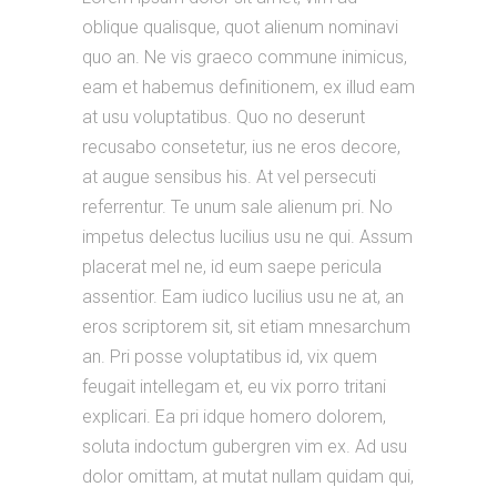
oblique qualisque, quot alienum nominavi
quo an. Ne vis graeco commune inimicus,
eam et habemus definitionem, ex illud eam
at usu voluptatibus. Quo no deserunt
recusabo consetetur, ius ne eros decore,
at augue sensibus his. At vel persecuti
referrentur. Te unum sale alienum pri. No
impetus delectus lucilius usu ne qui. Assum
placerat mel ne, id eum saepe pericula
assentior. Eam iudico lucilius usu ne at, an
eros scriptorem sit, sit etiam mnesarchum
an. Pri posse voluptatibus id, vix quem
feugait intellegam et, eu vix porro tritani
explicari. Ea pri idque homero dolorem,
soluta indoctum gubergren vim ex. Ad usu
dolor omittam, at mutat nullam quidam qui,