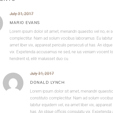
July 31, 2017
MARIO EVANS
Lorem ipsum dolor sit amet, menandri quaestio vel no, ei s
complectitur. Nam ad solum vocibus laboramus. Eu labitur
amet liber vix, appareat periculis persecuti ut has. An idque
vix. Expetenda accusamus ne sed, ne ius veniam vocent lo
hendrerit id, elitr maluisset duo cu.
July 31, 2017
DONALD LYNCH
Lorem ipsum dolor sit amet, menandri quaestio 
constituto complectitur. Nam ad solum vocibu
labitur equidem vel, ea amet liber vix, appareat 
has. An idque officiis consulatu vix. Expetend