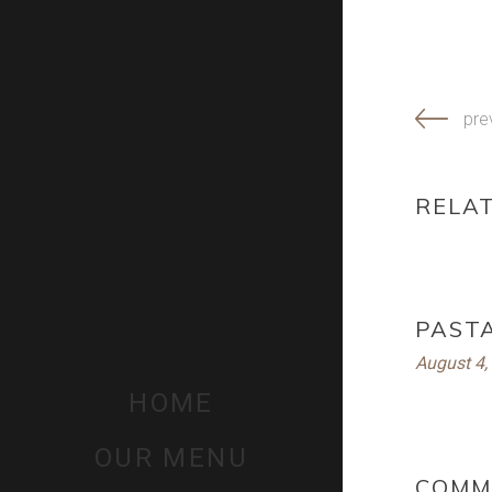
pre
RELA
PAST
August 4,
HOME
OUR MENU
COMM