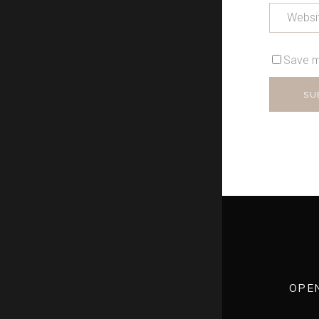
Save m
OPE