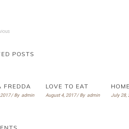
vious
TED POSTS
A FREDDA
LOVE TO EAT
HOM
 2017
By
admin
August 4, 2017
By
admin
July 28,
ENTS