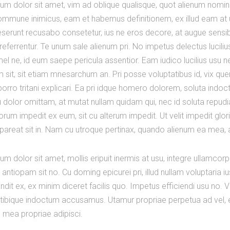
um dolor sit amet, vim ad oblique qualisque, quot alienum nomin
mmune inimicus, eam et habemus definitionem, ex illud eam at u
serunt recusabo consetetur, ius ne eros decore, at augue sensibu
referrentur. Te unum sale alienum pri. No impetus delectus lucili
el ne, id eum saepe pericula assentior. Eam iudico lucilius usu n
 sit, sit etiam mnesarchum an. Pri posse voluptatibus id, vix qu
 porro tritani explicari. Ea pri idque homero dolorem, soluta ind
 dolor omittam, at mutat nullam quidam qui, nec id soluta repudia
lorum impedit ex eum, sit cu alterum impedit. Ut velit impedit glo
pareat sit in. Nam cu utroque pertinax, quando alienum ea mea,
m dolor sit amet, mollis eripuit inermis at usu, integre ullamcor
tiopam sit no. Cu doming epicurei pri, illud nullam voluptaria i
andit ex, ex minim diceret facilis quo. Impetus efficiendi usu no. 
e tibique indoctum accusamus. Utamur propriae perpetua ad vel, e
 mea propriae adipisci.