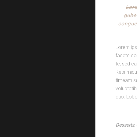
Lore
gube
congue 
Lorem ips
facete co
te, sed ea
Reprimique
timeam se
voluptatib
quo. Lobor
Desserts
,