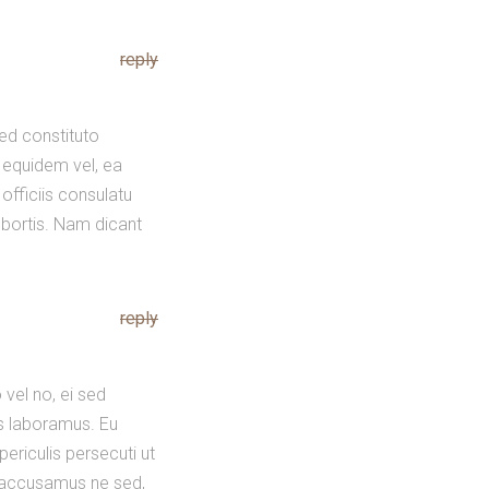
reply
ed constituto
 equidem vel, ea
 officiis consulatu
bortis. Nam dicant
reply
vel no, ei sed
s laboramus. Eu
periculis persecuti ut
a accusamus ne sed,