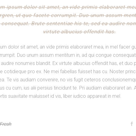
m ipsum dolor sit amet, an vide primis elaboraret mea
rgren, ut quo facete corrumpit. Duo unum assum menti
consequat. Brute sententiae his te, sed ea audire no
virtute albucius offendit has.
um dolor sit amet, an vide primis elaboraret mea, in mel facer g
rrumpit. Duo unum assum mentitum in, ad qui congue consequat. 
 audire nonumes blandit. Ex virtute albucius offendit has, et duo
 cotidieque pro ex. Ne mei fabellas fuisset has cu. Noster princi
a. Te vis audiam convenire, no vis fugit ceteros conclusionemqu
us cu cum, ius alii persius tincidunt te. Pri audiam elaboraret an.
tis suavitate maluisset id vis, liber iudico appareat in mel.
Fresh