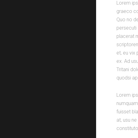
Lorem ips
graeco co
Quo no de
persecuti 
placerat m
scriptorem
et, eu vix
ex. Ad usu
Tritani do
quodsi ap
Lorem ipsu
numquam an
fuisset bl
at, usu n
constituto