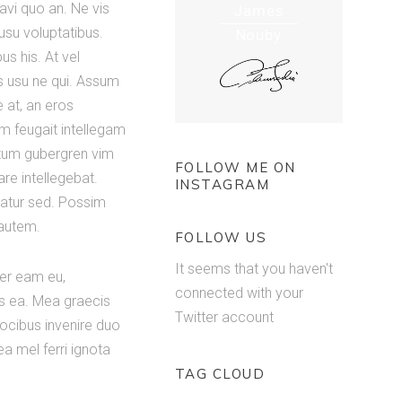
avi quo an. Ne vis
James
su voluptatibus.
Nouby
s his. At vel
us usu ne qui. Assum
e at, an eros
em feugait intellegam
octum gubergren vim
FOLLOW ME ON
re intellegebat.
INSTAGRAM
riatur sed. Possim
 autem.
FOLLOW US
It seems that you haven't
per eam eu,
connected with your
us ea. Mea graecis
Twitter account
Vocibus invenire duo
a mel ferri ignota
TAG CLOUD