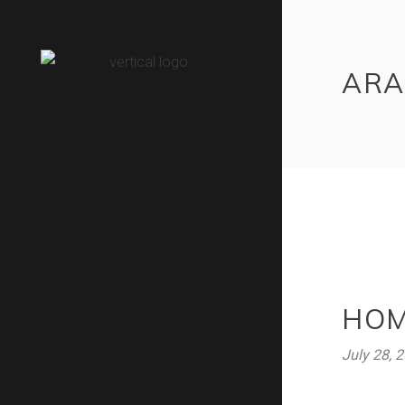
ARA
HO
July 28, 