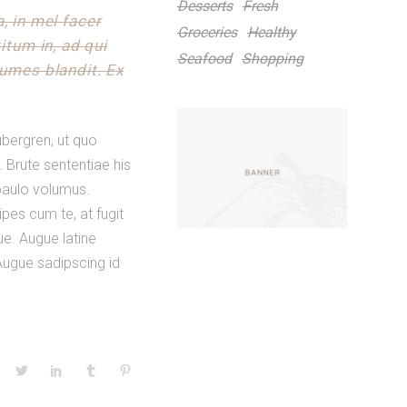
Desserts
Fresh
, in mel facer
Groceries
Healthy
tum in, ad qui
Seafood
Shopping
numes blandit. Ex
ubergren, ut quo
Brute sententiae his
 paulo volumus.
pes cum te, at fugit
e. Augue latine
 Augue sadipscing id