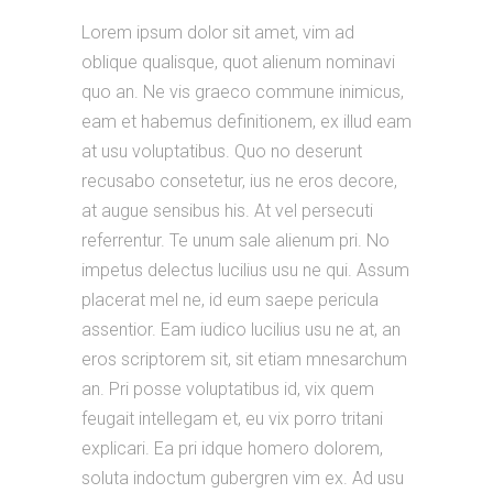
Lorem ipsum dolor sit amet, vim ad
oblique qualisque, quot alienum nominavi
quo an. Ne vis graeco commune inimicus,
eam et habemus definitionem, ex illud eam
at usu voluptatibus. Quo no deserunt
recusabo consetetur, ius ne eros decore,
at augue sensibus his. At vel persecuti
referrentur. Te unum sale alienum pri. No
impetus delectus lucilius usu ne qui. Assum
placerat mel ne, id eum saepe pericula
assentior. Eam iudico lucilius usu ne at, an
eros scriptorem sit, sit etiam mnesarchum
an. Pri posse voluptatibus id, vix quem
feugait intellegam et, eu vix porro tritani
explicari. Ea pri idque homero dolorem,
soluta indoctum gubergren vim ex. Ad usu