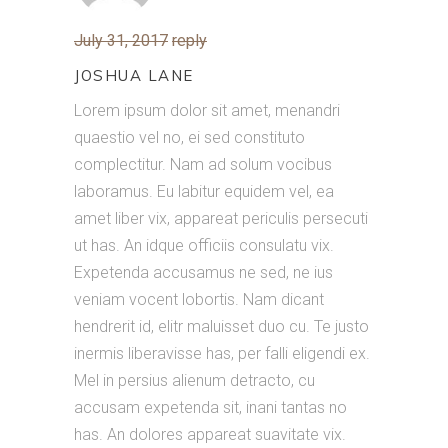
July 31, 2017
reply
JOSHUA LANE
Lorem ipsum dolor sit amet, menandri
quaestio vel no, ei sed constituto
complectitur. Nam ad solum vocibus
laboramus. Eu labitur equidem vel, ea
amet liber vix, appareat periculis persecuti
ut has. An idque officiis consulatu vix.
Expetenda accusamus ne sed, ne ius
veniam vocent lobortis. Nam dicant
hendrerit id, elitr maluisset duo cu. Te justo
inermis liberavisse has, per falli eligendi ex.
Mel in persius alienum detracto, cu
accusam expetenda sit, inani tantas no
has. An dolores appareat suavitate vix.