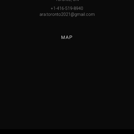
+1-416-519-8940
ara.toronto2021@gmail.com
MAP