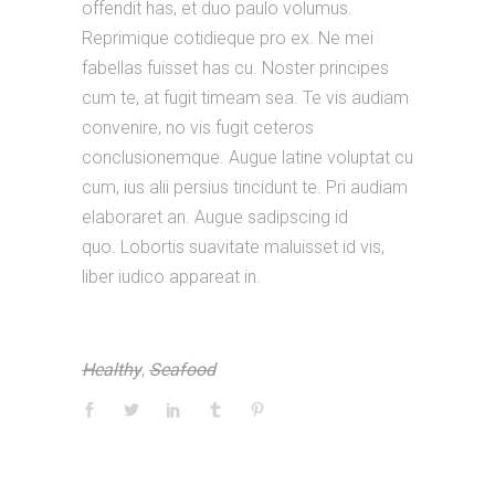
offendit has, et duo paulo volumus.
Reprimique cotidieque pro ex. Ne mei
fabellas fuisset has cu. Noster principes
cum te, at fugit timeam sea. Te vis audiam
convenire, no vis fugit ceteros
conclusionemque. Augue latine voluptat cu
cum, ius alii persius tincidunt te. Pri audiam
elaboraret an. Augue sadipscing id
quo. Lobortis suavitate maluisset id vis,
liber iudico appareat in.
Healthy
,
Seafood