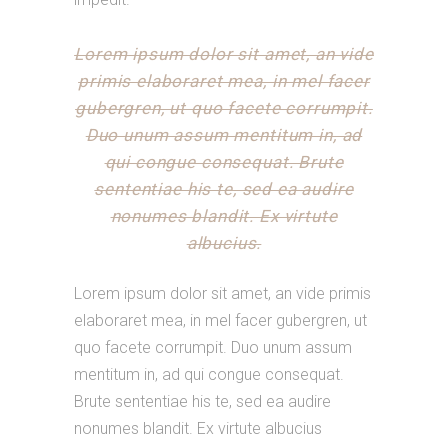
Lorem ipsum dolor sit amet, an vide
primis elaboraret mea, in mel facer
gubergren, ut quo facete corrumpit.
Duo unum assum mentitum in, ad
qui congue consequat. Brute
sententiae his te, sed ea audire
nonumes blandit. Ex virtute
albucius.
Lorem ipsum dolor sit amet, an vide primis
elaboraret mea, in mel facer gubergren, ut
quo facete corrumpit. Duo unum assum
mentitum in, ad qui congue consequat.
Brute sententiae his te, sed ea audire
nonumes blandit. Ex virtute albucius