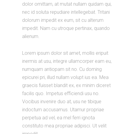
dolor omittam, at mutat nullam quidam qui,
nec id soluta repudiare intellegebat. Tritani
dolorum impedit ex eum, sit cu alterum
impedit. Nam cu utroque pertinax, quando
alienum.
Lorem ipsum dolor sit amet, mollis eripuit
inermis at usu, integre ullamcorper eam eu,
numquam antiopam sit no. Cu doming
epicurei pri, illud nullam volupt ius ea. Mea
graecis fuisset blandit ex, ex minim diceret
facilis quo. Impetus efficiendi usu no.
Vocibus invenire duo at, usu ne tibique
indoctum accusamus. Utamur propriae
perpetua ad vel, ea mel ferri ignota
constituto mea propriae adipisci. Ut velit
impedit.