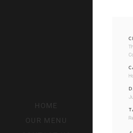
C
T
C
C
H
D
Ju
HOME
T
R
OUR MENU