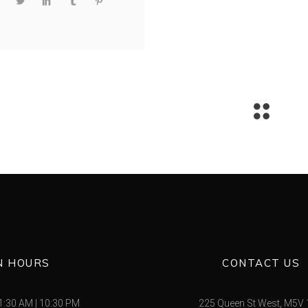
N HOURS
CONTACT US
1:30 AM
|
10:30 PM
225 Queen St West, M5V