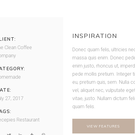
Meni creation
INSPIRATION
LIENT:
he Clean Coffee
Donec quam felis, ultricies ne
ompany
massa quis enim. Donec pede jus
enim justo, rhoncus ut, imperdi
ATEGORY:
pede mollis pretium. Integer t
omemade
eu, pretium quis, sem. Nulla 
ATE:
vel, aliquet nec, vulputate ege
ly 27, 2017
vitae, justo. Nullam dictum fe
quam felis.
AGS:
ecepies
Restaurant
VIEW FEATURES