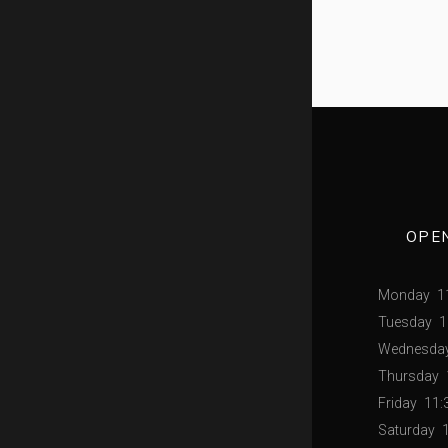
OPE
Monday
1
Tuesday
1
Wednesda
Thursday
Friday
11:
Saturday