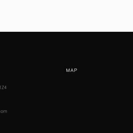
MAP
 1Z4
.com