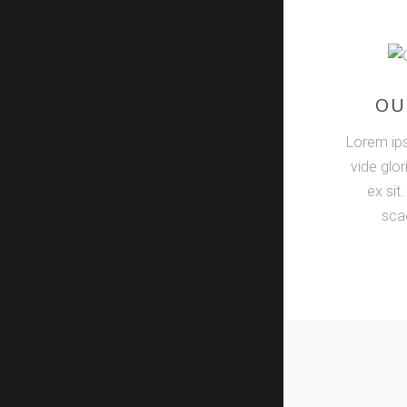
OU
Lorem ips
vide glo
ex sit
sca