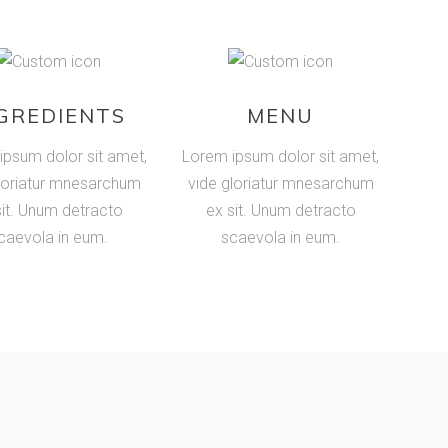
GREDIENTS
MENU
ipsum dolor sit amet,
Lorem ipsum dolor sit amet,
loriatur mnesarchum
vide gloriatur mnesarchum
sit. Unum detracto
ex sit. Unum detracto
caevola in eum.
scaevola in eum.