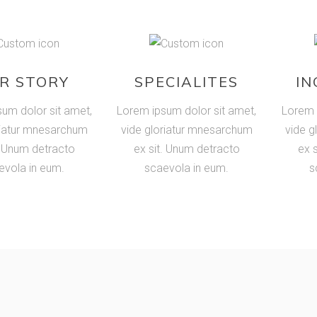
R STORY
SPECIALITES
IN
um dolor sit amet,
Lorem ipsum dolor sit amet,
Lorem 
riatur mnesarchum
vide gloriatur mnesarchum
vide g
. Unum detracto
ex sit. Unum detracto
ex 
evola in eum.
scaevola in eum.
s