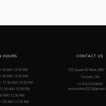
N HOURS
CONTACT US
1:30 AM
|
10:30 PM
225 Queen St West, M5V
1:30 AM
|
10:30 PM
Toronto, ON
y
11:30 AM
|
10:30 PM
+1-416-519-8940
ara.toronto2021@gmail
11:30 AM
|
10:30 PM
30 AM
|
12:30 AM
11:30 AM
|
12:30 AM