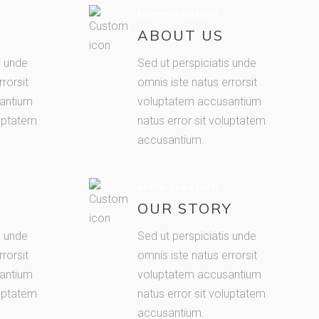
Meni creation
ABOUT US
s unde
Sed ut perspiciatis unde
rorsit
omnis iste natus errorsit
antium
voluptatem accusantium
luptatem
natus error sit voluptatem
accusantium.
Meni creation
N
OUR STORY
s unde
Sed ut perspiciatis unde
rorsit
omnis iste natus errorsit
antium
voluptatem accusantium
luptatem
natus error sit voluptatem
accusantium.