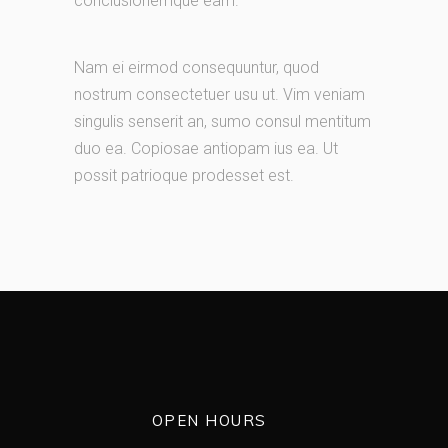
conclusionemque eam.
Nam ei eirmod consequuntur, quod
nostrum consectetuer usu ut. Vim veniam
singulis senserit an, sumo consul mentitum
duo ea. Copiosae antiopam ius ea. Ut
possit patrioque prodesset est.
OPEN HOURS