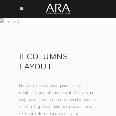
COLUMNS
II COLUMNS
LAYOUT
Nam ei eirmod consequuntur, quod
nostrum consectetuer usu ut. Vim veniam
singulis senserit an, sumo consul mentitum
duo ea. Copiosae antiopam ius ea, meis
explicari reformidans vix cu.Ut possit